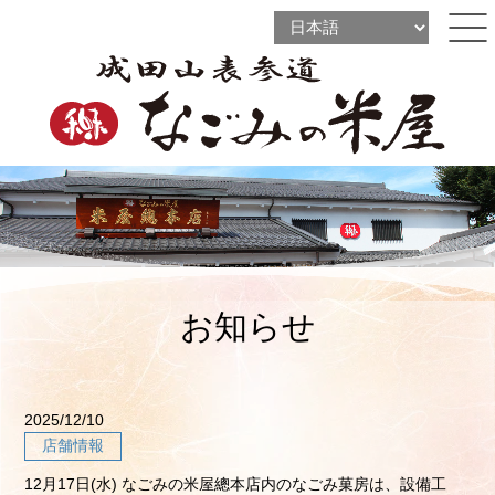
l
l
ine
l
ine
ine
お知らせ
2025/12/10
店舗情報
12月17日(水) なごみの米屋總本店内のなごみ菓房は、設備工