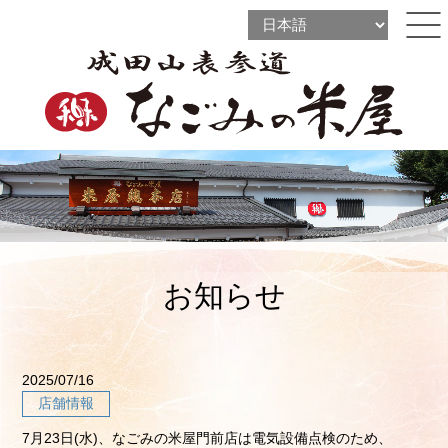
l
l
ine
l
ine
ine
お知らせ
2025/07/16
店舗情報
7月23日(水)、なごみの米屋門前店は電気設備点検のため、