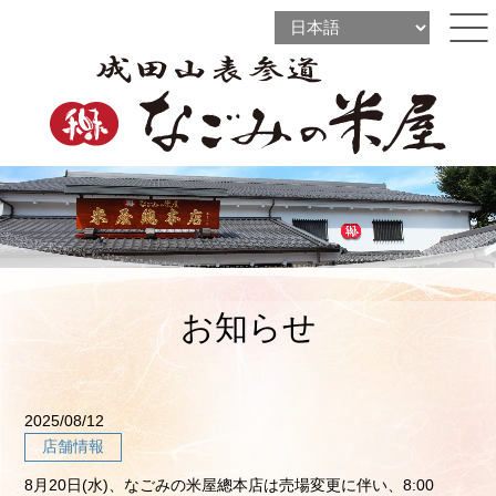
l
l
ine
l
ine
ine
お知らせ
2025/08/12
店舗情報
8月20日(水)、なごみの米屋總本店は売場変更に伴い、8:00