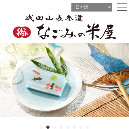
l
l
ine
l
ine
ine