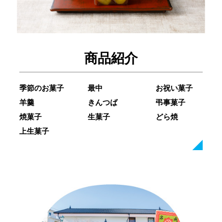
商品紹介
季節のお菓子
最中
お祝い菓子
羊羹
きんつば
弔事菓子
焼菓子
生菓子
どら焼
上生菓子