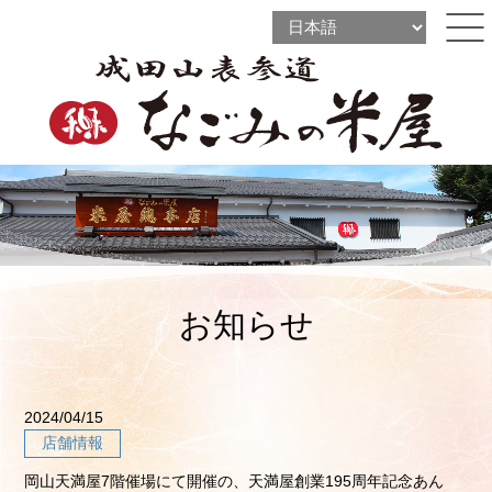
l
l
ine
l
ine
ine
お知らせ
2024/04/15
店舗情報
岡山天満屋7階催場にて開催の、天満屋創業195周年記念あん