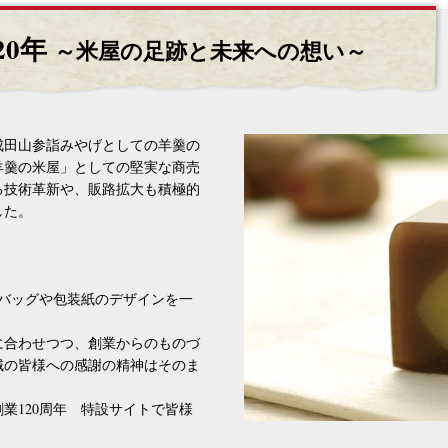
20年
～米屋の足跡と未来への想い～
田山参詣みやげとしての羊羹の
羊羹の米屋」としての堅実な商売
る技術革新や、販路拡大も積極的
した。
バッグや包装紙のデザインを一
合わせつつ、創業からのものづ
域の皆様への感謝の精神はそのま
120周年 特設サイトで皆様