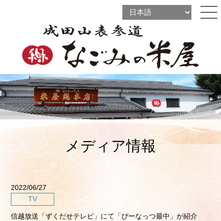
l
l
ine
l
ine
ine
メディア情報
2022/06/27
TV
信越放送「ずくだせテレビ」にて「ぴーなっつ最中」が紹介