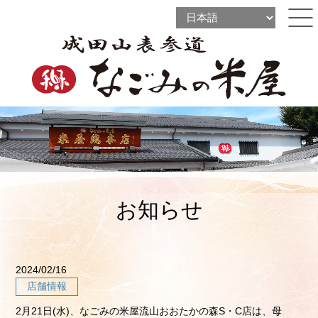
l
l
ine
l
ine
ine
お知らせ
2024/02/16
店舗情報
2月21日(水)、なごみの米屋流山おおたかの森S・C店は、母