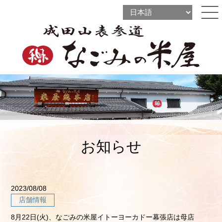
l
l
ine
l
ine
ine
お知らせ
2023/08/08
店舗情報
8月22日(火)、なごみの米屋イトーヨーカドー幕張店は母店