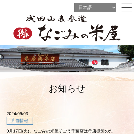
l
l
ine
l
ine
ine
お知らせ
2024/09/03
店舗情報
9月17日(火)、なごみの米屋そごう千葉店は母店棚卸のた