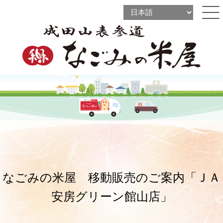
l
l
ine
l
ine
ine
なごみの米屋 移動販売のご案内「ＪＡ
安房グリーン館山店」