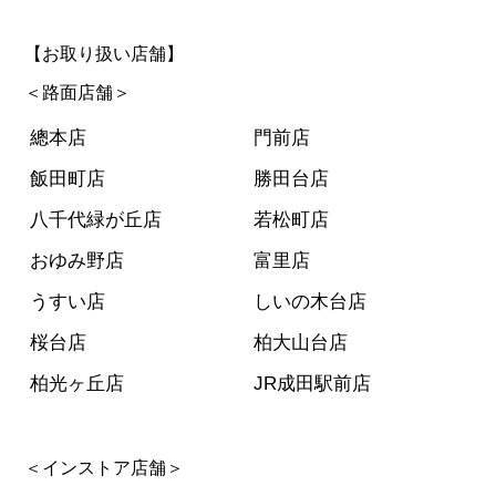
【お取り扱い店舗】
＜路面店舗＞
總本店
門前店
飯田町店
勝田台店
八千代緑が丘店
若松町店
おゆみ野店
富里店
うすい店
しいの木台店
桜台店
柏大山台店
柏光ヶ丘店
JR成田駅前店
＜インストア店舗＞