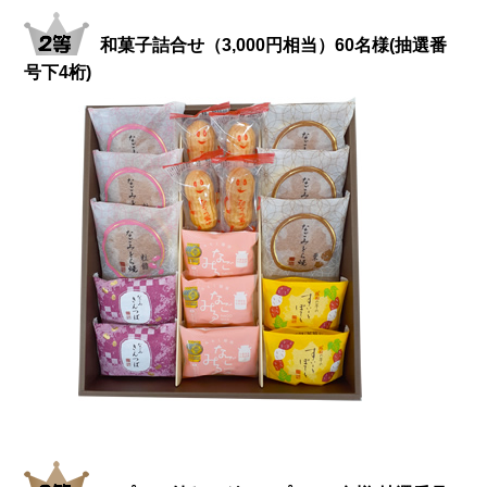
和菓子詰合せ（3,000円相当）60名様(抽選番
号下4桁)