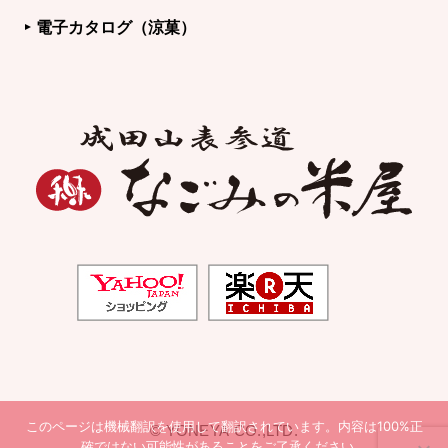
電子カタログ（涼菓）
このページは機械翻訳を使用して翻訳されています。内容は100%正
© YONEYA CO.,LTD.
確ではない可能性があることをご了承ください。