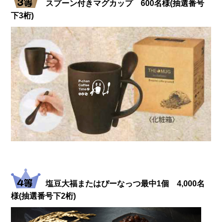
スプーン付きマグカップ 600名様(抽選番号
下3桁)
塩豆大福またはぴーなっつ最中1個 4,000名
様(抽選番号下2桁)