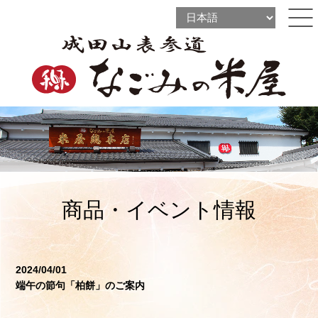
l
l
ine
l
ine
ine
商品・イベント情報
2024/04/01
端午の節句「柏餅」のご案内