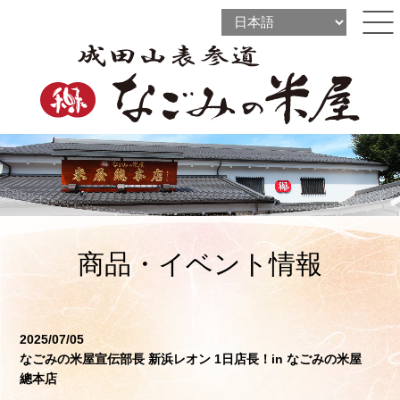
l
l
ine
l
ine
ine
商品・イベント情報
2025/07/05
なごみの米屋宣伝部長 新浜レオン 1日店長！in なごみの米屋
總本店