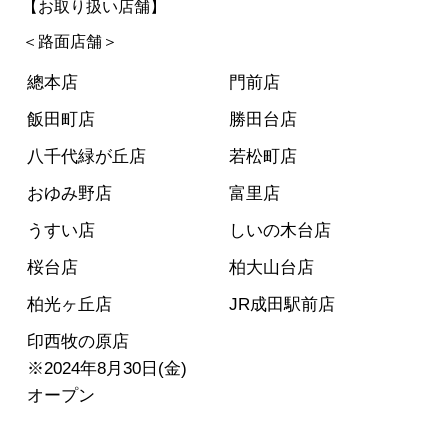
【お取り扱い店舗】
＜路面店舗＞
總本店
門前店
飯田町店
勝田台店
八千代緑が丘店
若松町店
おゆみ野店
富里店
うすい店
しいの木台店
桜台店
柏大山台店
柏光ヶ丘店
JR成田駅前店
印西牧の原店
※2024年8月30日(金)
オープン