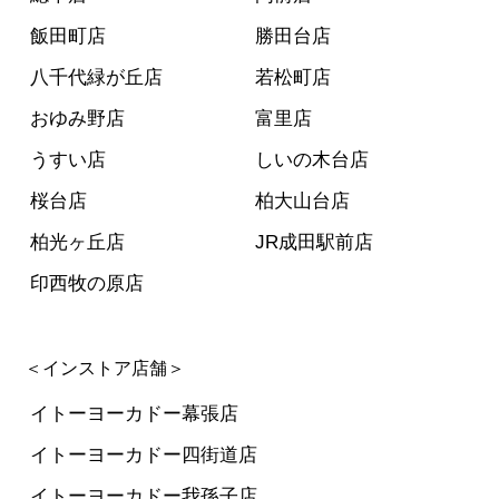
飯田町店
勝田台店
八千代緑が丘店
若松町店
おゆみ野店
富里店
うすい店
しいの木台店
桜台店
柏大山台店
柏光ヶ丘店
JR成田駅前店
印西牧の原店
＜インストア店舗＞
イトーヨーカドー幕張店
イトーヨーカドー四街道店
イトーヨーカドー我孫子店