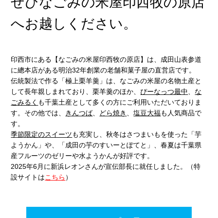
ぜひなごみの米屋印西牧の原店
へお越しください。
印西市にある【なごみの米屋印西牧の原店】は、成田山表参道
に總本店がある明治32年創業の老舗和菓子屋の直営店です。
伝統製法で作る「極上栗羊羹」は、なごみの米屋の名物土産と
して長年親しまれており、栗羊羹のほか、
ぴーなっつ最中
、
な
ごみるく
も千葉土産として多くの方にご利用いただいておりま
す。その他では、
きんつば
、
どら焼き
、
塩豆大福
も人気商品で
す。
季節限定のスイーツ
も充実し、秋冬はさつまいもを使った「芋
ようかん」や、「成田の芋のすいーとぽてと」、春夏は千葉県
産フルーツのゼリーや水ようかんが好評です。
2025年6月に新浜レオンさんが宣伝部長に就任しました。（特
設サイトは
こちら
）