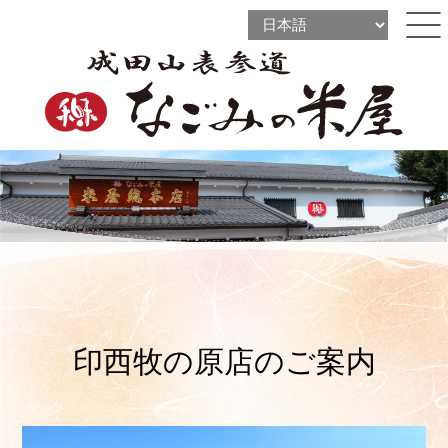
l
l
ine
l
ine
ine
印西牧の原店のご案内