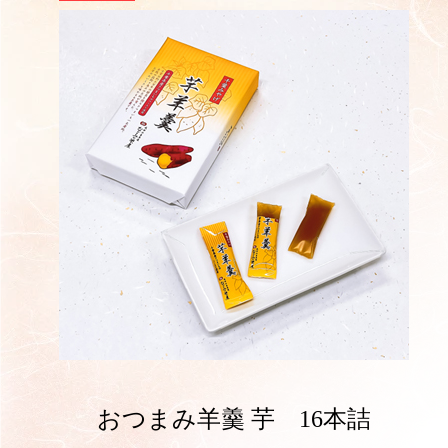
おつまみ羊羹 芋 16本詰