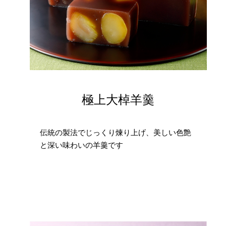
極上大棹羊羹
伝統の製法でじっくり煉り上げ、美しい色艶
と深い味わいの羊羹です